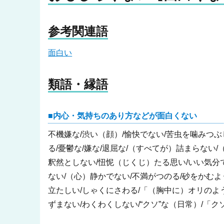
参考関連語
面白い
類語・縁語
内心・気持ちのあり方などが面白くない
不機嫌な/渋い（顔）/愉快でない/苦虫を噛みつ
る/憂鬱な/嫌な/退屈な/（すべてが）詰まらない/
釈然としない/忸怩（じくじ）たる思い/いい気分
ない/（心）静かでない/不満がつのる/砂をかむよ
立たしい/しゃくにさわる/「（胸中に）オリのよ
ずまない/わくわくしない/“クソ”な（日常）/「