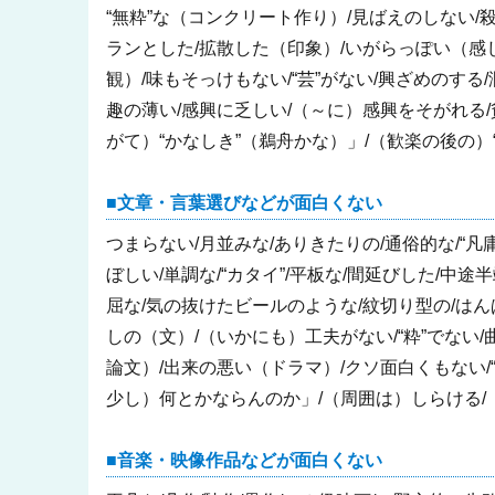
“無粋”な（コンクリート作り）/見ばえのしない/
ランとした/拡散した（印象）/いがらっぽい（感じ
観）/味もそっけもない/“芸”がない/興ざめのする
趣の薄い/感興に乏しい/（～に）感興をそがれる/貧
がて）“かなしき”（鵜舟かな）」/（歓楽の後の）
文章・言葉選びなどが面白くない
つまらない/月並みな/ありきたりの/通俗的な/“凡庸
ぼしい/単調な/“カタイ”/平板な/間延びした/中途
屈な/気の抜けたビールのような/紋切り型の/はんぱな
しの（文）/（いかにも）工夫がない/“粋”でない/
論文）/出来の悪い（ドラマ）/クソ面白くもない/
少し）何とかならんのか」/（周囲は）しらける/
音楽・映像作品などが面白くない