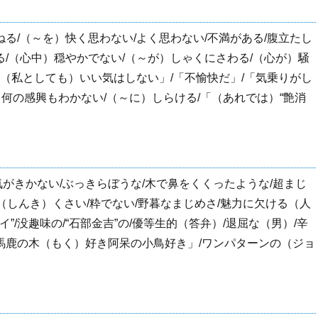
ねる/（～を）快く思わない/よく思わない/不満がある/腹立たし
る/（心中）穏やかでない/（～が）しゃくにさわる/（心が）騒
/「（私としても）いい気はしない」/「不愉快だ」/「気乗りがし
）何の感興もわかない/（～に）しらける/「（あれでは）“艶消
/気がきかない/ぶっきらぼうな/木で鼻をくくったような/超まじ
辛気（しんき）くさい/粋でない/野暮なまじめさ/魅力に欠ける（人
タイ”/没趣味の/“石部金吉”の/優等生的（答弁）/退屈な（男）/辛
「馬鹿の木（もく）好き阿呆の小鳥好き」/ワンパターンの（ジョ