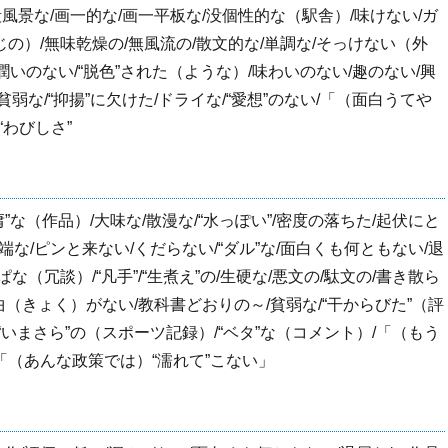
殺風景な/画一的な/画一平板な/没個性的な（駅舎）/味けない/ガ
の）/無味乾燥の/無風流の/散文的な/単調な/そっけない（外
/潤いのない/“脱色”された（ような）/味わいのない/趣のない/興
弱な/“抑揚”に欠けた/ドライな/“愛想”のない/「（面白うてや
“わびしさ”
”な（作品）/大味な/散漫な/“水っぽい”/密度の落ちた/起伏にと
半端な/ピンと来ない/くだらない/“ダル”な/面白くも何ともない/退
（冗談）/“凡手”/“生煮え”の/生硬な/悪文の/駄文の/書き散ら
曲（きょく）がない/教科書どおりの～/貧弱な/“干からびた”（評
“いまさら”の（スポーツ記録）/“ベタ”な（コメント）/「（もう
「（あんな政策では）“濡れて”こない」