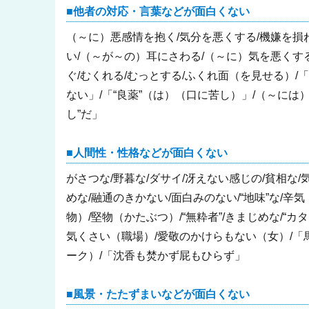
他者の対応・言葉などが面白くない
（～に）悪感情を抱く/気分を悪くする/機嫌を損
い/（～が～の）耳にさわる/（～に）気を悪くす
ぐ/むくれる/むっとする/ふくれ面（を見せる）
ない」/「“良薬”（は）（口に苦し）」/（～には
し”だ」
人間性・性格などが面白くない
がさつな/野暮な/ダサイ/冴えない感じの/貧相な
めな/融通のきかない/面白みのない/“地味”な/
物）/堅物（かたぶつ）/“無粋者”/きまじめな/“カ
気くさい（職場）/愛敬のかけらもない（女）/
ーク）/「沈香も焚かず屁もひらず」
風景・たたずまいなどが面白くない