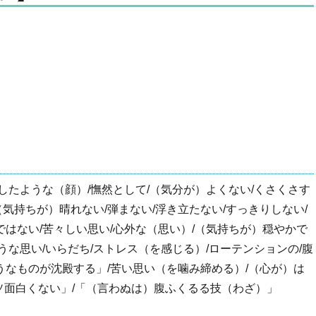
ぶしたような（顔）/憮然として/（気分が）よくない/くさくさす
（気持ちが）晴れない/弾まない/浮き立たない/すっきりしない/
ではない/苦々しい思い/心外な（思い）/（気持ちが）穏やかで
うな思い/いらだち/ストレス（を感じる）/ローテンションの/腹
うなものが沈殿する」/苦い思い（を噛み締める）/（心が）は
クソ面白くない」/「（言わぬは）腹ふくるる技（わざ）」