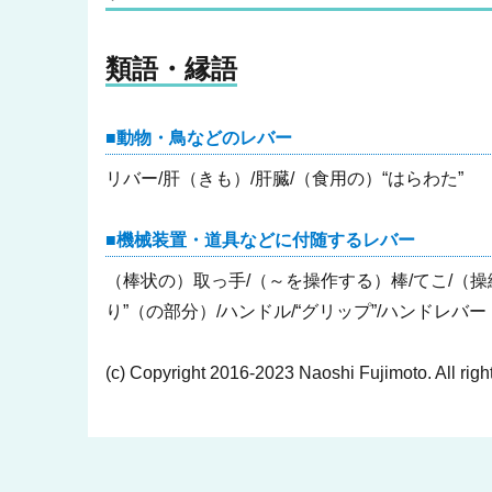
類語・縁語
動物・鳥などのレバー
リバー/肝（きも）/肝臓/（食用の）“はらわた”
機械装置・道具などに付随するレバー
（棒状の）取っ手/（～を操作する）棒/てこ/（操
り”（の部分）/ハンドル/“グリップ”/ハンドレバ
(c) Copyright 2016-2023 Naoshi Fujimoto. All righ