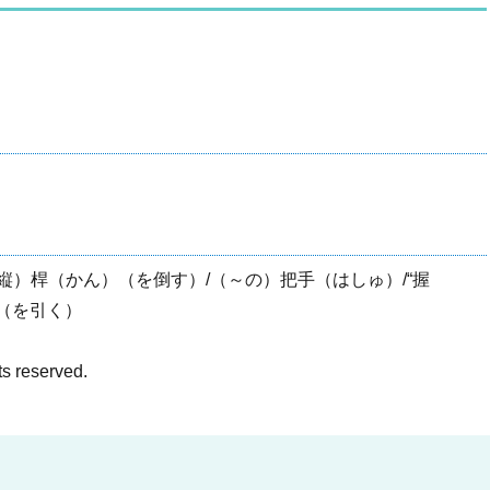
縦）桿（かん）（を倒す）/（～の）把手（はしゅ）/“握
ー（を引く）
ts reserved.