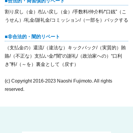
合法的・商習慣的リベート
割り戻し（金）/払い戻し（金）/手数料/仲介料/“口銭”（こ
うせん）/礼金/謝礼金/コミッション/（一部を）バックする
非合法的・闇的リベート
（支払金の）還流/（違法な）キックバック/（実質的）賄
賂/（不正な）支払い金/“闇”の謝礼/（政治家への）“口利
き”料/（～を）裏金として（戻す）
(c) Copyright 2016-2023 Naoshi Fujimoto. All rights
reserved.