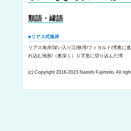
類語・縁語
リアス式海岸
リアス海岸/深い入り江/狭湾/フィヨルド/湾奥
れ込む地形/（奥深く）Ｕ字形に切り込んだ湾
(c) Copyright 2016-2023 Naoshi Fujimoto. All righ