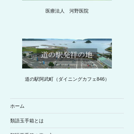
医療法人 河野医院
道の駅阿武町（ダイニングカフェ846）
ホーム
類語玉手箱とは