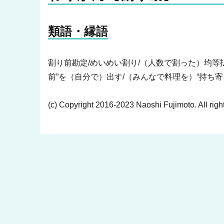
類語・縁語
割り前勘定/めいめい割り/（人数で割った）均等
前”を（自分で）出す/（みんなで料理を）“持ち寄る”
(c) Copyright 2016-2023 Naoshi Fujimoto. All righ