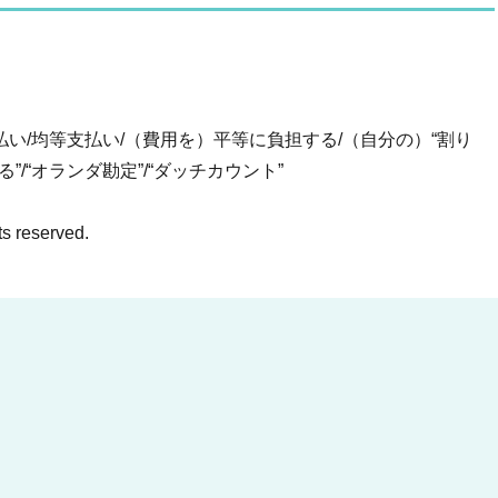
払い/均等支払い/（費用を）平等に負担する/（自分の）“割り
/“オランダ勘定”/“ダッチカウント”
ts reserved.