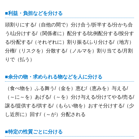
利益・負担などを分ける
頭割りにする/（自他の間で）分け合う/折半する/分かち合
う/山分けする/（関係者に）配分する/比例配分する/按分す
る/分配する/（それぞれに）割り振る/ふり分ける/（地方）
分権/（リスクを）分散する/（ノルマを）割り当てる/月割
りで（払う）
余分の物・求められる物などを人に分ける
（食べ物を）ふる舞う/（金を）恵む/（恵みを）与える/
（～に～を）あげる/（～を）分け与える/分けてやる/売る/
譲る/提供する/供する/（もらい物を）おすそ分けする/（少
し近所に）回す/（～が）分配される
特定の性質ごとに分ける