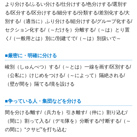
より分ける/ふるい分ける/仕分けする/色分けする/選別す
る/区分する/区分けする/細分する/分類する/差別化する/大
別する/（適当に）ふり分ける/組分けする/グループ化する/
セクション化する/（～だけを）分離する/（～は）とり置
く/（一般用とは）別に/別建てで/（～は）別扱いで～
厳密に・明確に分ける
峻別（しゅんべつ）する/（～とは）一線を画す/区別する/
（公私に）けじめをつける/（～によって）隔絶される/
（壁が間を）隔てる/境を設ける
争っている人・集団などを分ける
間を分ける/離す/（兵力を）引き離す/（仲に）割り込む/
（間に）割って入る/（デモ隊を）分断する/寸断する/（～
の間に）“クサビ”を打ち込む