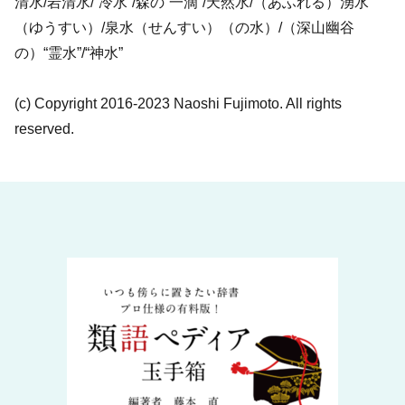
清水/岩清水/“冷水”/森の“一滴”/天然水/（あふれる）湧水
（ゆうすい）/泉水（せんすい）（の水）/（深山幽谷
の）“霊水”/“神水”
(c) Copyright 2016-2023 Naoshi Fujimoto. All rights
reserved.