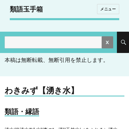
類語玉手箱
メニュー
検
索:
本稿は無断転載、無断引用を禁止します。
わきみず【湧き水】
類語・縁語