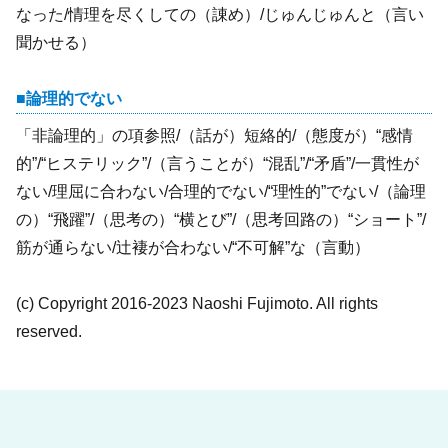
なった/情理を尽くしての（諌め）/じゅんじゅんと（言い
聞かせる）
論理的でない
「非論理的」の項参照/（話が）短絡的/（態度が）“感情
的”/“ヒステリック”/（言うことが）“混乱”/“矛盾”/一貫性が
ない/理屈に合わない/合理的でない/“理性的”でない/（論理
の）“飛躍”/（思考の）“横とび”/（思考回路の）“ショート”/
筋が通らない/辻褄が合わない/“不可解”な（言動）
(c) Copyright 2016-2023 Naoshi Fujimoto. All rights
reserved.