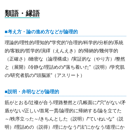
類語・縁語
考え方・論の進め方などが論理的
理論的/理性的/理知的/“学究的”/合理的/科学的/分析的/系統
的/客観的/哲学的/演繹（えんえき）的/帰納的/幾何学的
（正確さ）/緻密な（論理構成）/実証的な（やり方）/整然
と（展開）/冷静な/理詰めの/“落ち着いた”（説明）/学究肌
の/研究者肌の/“頭脳派”（アスリート）
説明・弁明などが論理的
筋がとおる/辻褄が合う/理路整然と/几帳面に/“穴”がない/矛
盾がない/正しい/首尾一貫/論理的に帰納する/論を立てた
～/秩序立った～/きちんとした（説明）/“ていねいな”（説
明）/理詰めの（説得）/理にかなう/“法”にかなう/道理にか