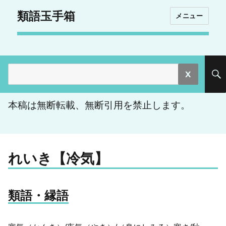
類語玉手箱
メニュー
検
索:
本稿は無断転載、無断引用を禁止します。
れいき【冷気】
類語・縁語