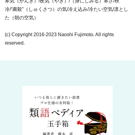
寒気（かんき）/夜気（やき）/（身にしみる）寒さ/秋
冷/“粛殺”（しゅくさつ）の気/冷え込み/冷たい空気/凛とし
た（朝の空気）
(c) Copyright 2016-2023 Naoshi Fujimoto. All rights
reserved.