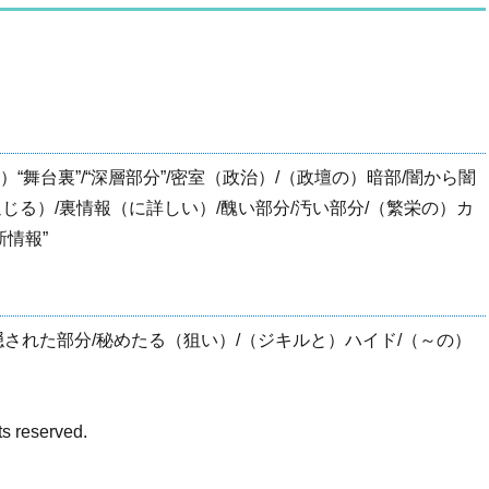
）“舞台裏”/“深層部分”/密室（政治）/（政壇の）暗部/闇から闇
通じる）/裏情報（に詳しい）/醜い部分/汚い部分/（繁栄の）カ
新情報”
分/隠された部分/秘めたる（狙い）/（ジキルと）ハイド/（～の）
ts reserved.