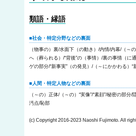
類語・縁語
社会・特定分野などの裏面
（物事の）裏/水面下（の動き）/内情/内幕/（～の
へ（葬られる）/“背後”の（事情）/裏の事情（に
ゲの部分/“新事実”（の発見）/（～にかかわる）“
人間・特定人物などの裏面
（～の）正体/（～の）“実像”/“素顔”/秘密の部
汚点/恥部
(c) Copyright 2016-2023 Naoshi Fujimoto. All righ