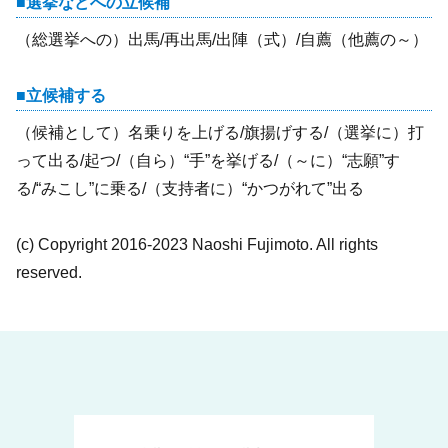
選挙などへの立候補
（総選挙への）出馬/再出馬/出陣（式）/自薦（他薦の～）
立候補する
（候補として）名乗りを上げる/旗揚げする/（選挙に）打
って出る/起つ/（自ら）“手”を挙げる/（～に）“志願”す
る/“みこし”に乗る/（支持者に）“かつがれて”出る
(c) Copyright 2016-2023 Naoshi Fujimoto. All rights
reserved.