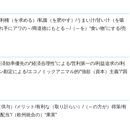
/利権（を求める）/私腹（を肥やす）/うまい汁/甘い汁（を吸
れ手にアワの～/商道徳にもとる～/（～を）“食い物”にする/売
経済効率優先の/“経済合理性”による/営利第一の/利益追求の/利
ン勘定による/エコノミックアニマル的/“強欲（資本）主義”/“因
（供与）/メリット/有利な（取り計らい）/（～の方が）得策/有
配当”/（欧州統合の）“果実”