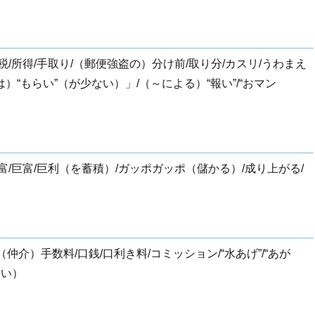
/所得/手取り/（郵便強盗の）分け前/取り分/カスリ/うわまえ
“もらい”（が少ない）」/（～による）“報い”/“おマン
富/巨富/巨利（を蓄積）/ガッポガッポ（儲かる）/成り上がる/
（仲介）手数料/口銭/口利き料/コミッション/“水あげ”/“あが
合い）