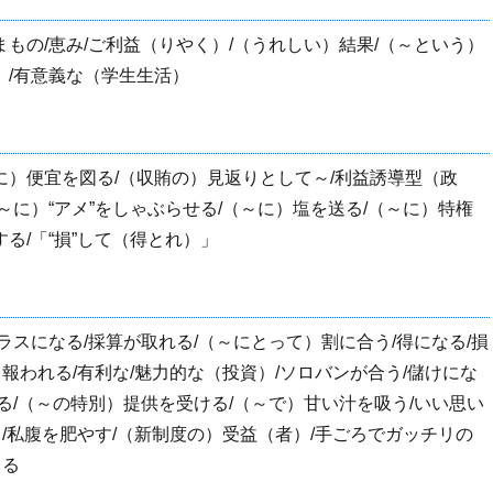
まもの/恵み/ご利益（りやく）/（うれしい）結果/（～という）
）/有意義な（学生生活）
に）便宜を図る/（収賄の）見返りとして～/利益誘導型（政
～に）“アメ”をしゃぶらせる/（～に）塩を送る/（～に）特権
る/「“損”して（得とれ）」
ラスになる/採算が取れる/（～にとって）割に合う/得になる/損
）報われる/有利な/魅力的な（投資）/ソロバンが合う/儲けにな
れる/（～の特別）提供を受ける/（～で）甘い汁を吸う/いい思い
る/私腹を肥やす/（新制度の）受益（者）/手ごろでガッチリの
じる