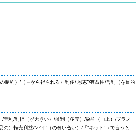
権（の制約）/（～から得られる）利便/“恩恵”/有益性/営利（を目的
益）/荒利/利幅（が大きい）/薄利（多売）/採算（向上）/プラス
品の）転売利益/“パイ”（の奪い合い）/「“ネット”（で言うと