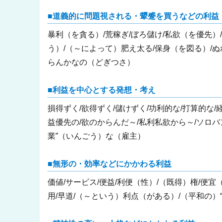
道義的に問題視される・顰蹙を買うなどの利益
暴利（を貪る）/荒稼ぎ/ぼろ儲け/私欲（を優先）
う）/（～によって）肥え太る/保身（を図る）/ぬ
らんかなの（どぎつさ）
利益を中心とする発想・考え
損得ずく/欲得ずく/儲けずく/功利的な/打算的な/
益優先の/欲のからんだ～/私利私欲から～/ソロバ
業”（いんごう）な（雇主）
無形の・効率などにかかわる利益
価値/サービス/便益/利便（性）/（既得）権/便宜
用/早道/（～という）利点（がある）/（平和の）“