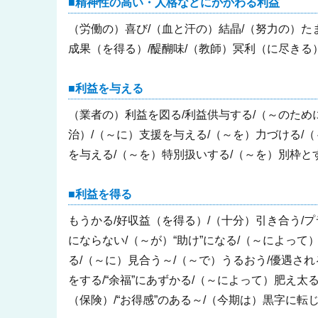
精神性の高い・人格などにかかわる利益
（労働の）喜び/（血と汗の）結晶/（努力の）た
成果（を得る）/醍醐味/（教師）冥利（に尽きる
利益を与える
（業者の）利益を図る/利益供与する/（～のため
治）/（～に）支援を与える/（～を）力づける/（
を与える/（～を）特別扱いする/（～を）別枠とす
利益を得る
もうかる/好収益（を得る）/（十分）引き合う/プ
にならない/（～が）“助け”になる/（～によって
る/（～に）見合う～/（～で）うるおう/優遇さ
をする/“余福”にあずかる/（～によって）肥え太
（保険）/“お得感”のある～/（今期は）黒字に転