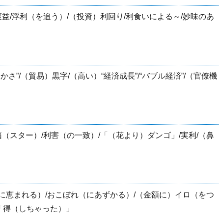
渡益/浮利（を追う）/（投資）利回り/利食いによる～/妙味のあ
“豊かさ”/（貿易）黒字/（高い）“経済成長”/“バブル経済”/（官僚機
箱（スター）/利害（の一致）/「（花より）ダンゴ」/実利/（鼻
（に恵まれる）/おこぼれ（にあずかる）/（金額に）イロ（をつ
/「得（しちゃった）」