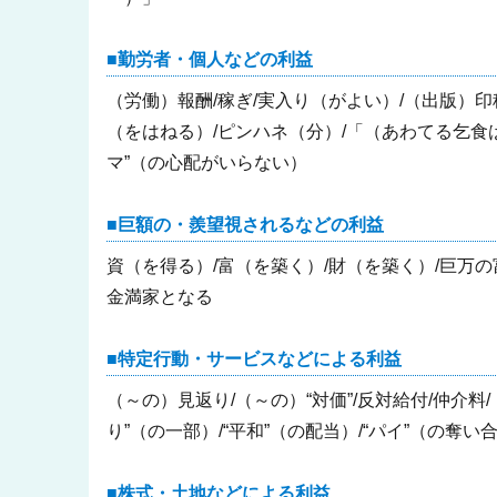
勤労者・個人などの利益
（労働）報酬/稼ぎ/実入り（がよい）/（出版）印税
（をはねる）/ピンハネ（分）/「（あわてる乞食は）
マ”（の心配がいらない）
巨額の・羨望視されるなどの利益
資（を得る）/富（を築く）/財（を築く）/巨万の
金満家となる
特定行動・サービスなどによる利益
（～の）見返り/（～の）“対価”/反対給付/仲介料/
り”（の一部）/“平和”（の配当）/“パイ”（の奪い
株式・土地などによる利益