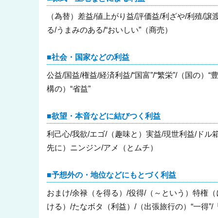
（為替）差益/値上がり益/評価益/利ざや/利殖/譲
る/うまみのある/“おいしい”（商売）
社会・国家などの利益
公益/国益/権益/経済利益/“国富”/“繁栄”/（国の）
構の）“省益”
欲望・本音などに結びつく利益
利己心/我欲/エゴ/（趣味と）実益/現世利益/ドル
先に）ニンジン/アメ（とムチ）
予想外の・地位などにもとづく利益
おまけ/余禄（を得る）/役得/（～という）特権
ける）/たなボタ（利益）/（出張旅行の）“一得”