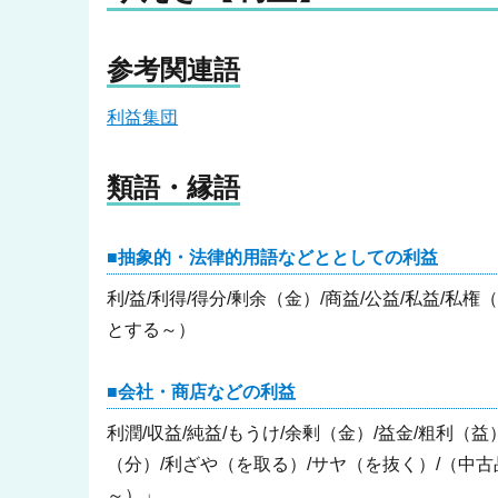
参考関連語
利益集団
類語・縁語
抽象的・法律的用語などととしての利益
利/益/利得/得分/剰余（金）/商益/公益/私益/私
とする～）
会社・商店などの利益
利潤/収益/純益/もうけ/余剰（金）/益金/粗利（
（分）/利ざや（を取る）/サヤ（を抜く）/（中古
～）」