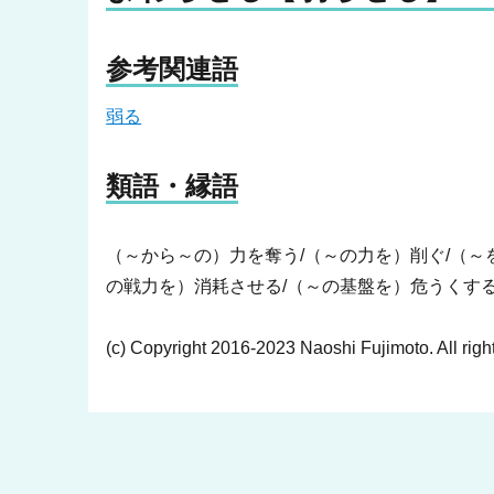
参考関連語
弱る
類語・縁語
（～から～の）力を奪う/（～の力を）削ぐ/（～
の戦力を）消耗させる/（～の基盤を）危うくする
(c) Copyright 2016-2023 Naoshi Fujimoto. All righ