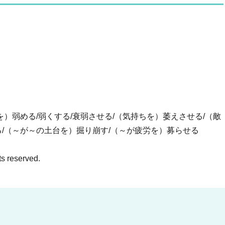
を）弱める/弱くする/衰弱させる/（気持ちを）萎えさせる/（敵
/（～が～の土台を）掘り崩す/（～が疲労を）募らせる
ts reserved.