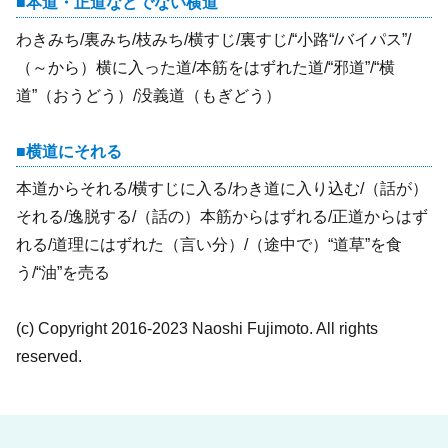
本道・正道などでない横道
わきみち/裏みち/枝みち/横すじ/裏すじ/“小路“/バイパス”/
（～から）横に入った道/本筋をはずれた道/“邪道”/“横
道”（おうどう）/没義道（もぎどう）
横道にそれる
本道からそれる/横すじに入る/わき道に入り込む/（話が）
それる/逸脱する/（話の）本筋からはずれる/正道からはず
れる/道理にはずれた（言い分）/（途中で）“道草”を食
う/“油”を売る
(c) Copyright 2016-2023 Naoshi Fujimoto. All rights
reserved.