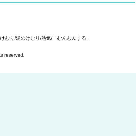
湯けむり/湯のけむり/熱気/「むんむんする」
ts reserved.