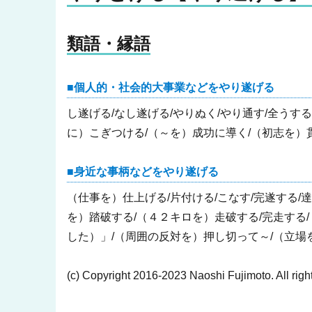
類語・縁語
個人的・社会的大事業などをやり遂げる
し遂げる/なし遂げる/やりぬく/やり通す/全うす
に）こぎつける/（～を）成功に導く/（初志を）
身近な事柄などをやり遂げる
（仕事を）仕上げる/片付ける/こなす/完遂する/
を）踏破する/（４２キロを）走破する/完走する/
した）」/（周囲の反対を）押し切って～/（立場を
(c) Copyright 2016-2023 Naoshi Fujimoto. All righ