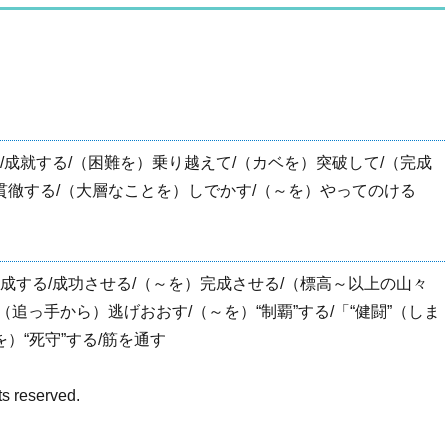
る/成就する/（困難を）乗り越えて/（カベを）突破して/（完成
貫徹する/（大層なことを）しでかす/（～を）やってのける
達成する/成功させる/（～を）完成させる/（標高～以上の山々
（追っ手から）逃げおおす/（～を）“制覇”する/「“健闘”（しま
）“死守”する/筋を通す
ts reserved.