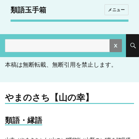
類語玉手箱
メニュー
検
索:
本稿は無断転載、無断引用を禁止します。
やまのさち【山の幸】
類語・縁語