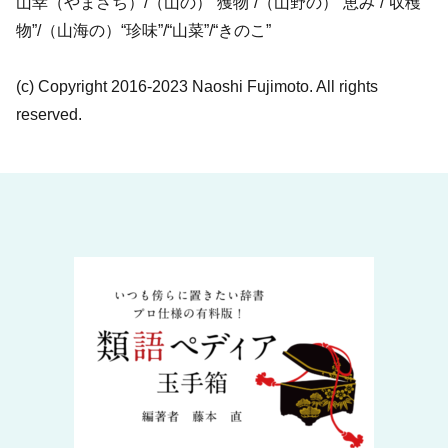
山幸（やまさち）/（山の）“獲物”/（山野の）“恵み”/“収穫
物”/（山海の）“珍味”/“山菜”/“きのこ”
(c) Copyright 2016-2023 Naoshi Fujimoto. All rights
reserved.