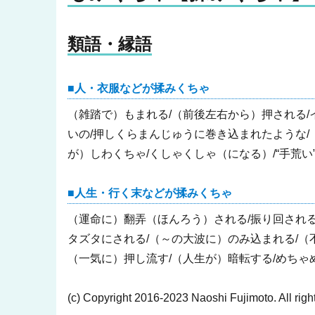
類語・縁語
人・衣服などが揉みくちゃ
（雑踏で）もまれる/（前後左右から）押される/
いの/押しくらまんじゅうに巻き込まれたような/
が）しわくちゃ/くしゃくしゃ（になる）/“手荒い
人生・行く末などが揉みくちゃ
（運命に）翻弄（ほんろう）される/振り回される
タズタにされる/（～の大波に）のみ込まれる/（
（一気に）押し流す/（人生が）暗転する/めちゃ
(c) Copyright 2016-2023 Naoshi Fujimoto. All righ