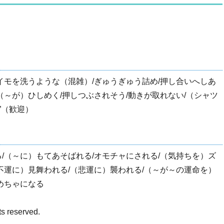
イモを洗うような（混雑）/ぎゅうぎゅう詰め/押し合いへしあ
（～が）ひしめく/押しつぶされそう/動きが取れない/（シャツ
”（歓迎）
/（～に）もてあそばれる/オモチャにされる/（気持ちを）ズ
不運に）見舞われる/（悲運に）襲われる/（～が～の運命を）
めちゃになる
ts reserved.