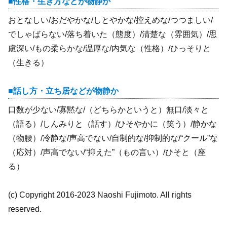
性格・生き方などが物静か
おとなしい/おだやかな/しとやかな/控えめな/つつましい/
でしゃばらない/落ち着いた（態度）/清楚な（雰囲気）/思
慮深い/もの柔らかな/温厚な/内気な（性格）/ひっそりと
（生きる）
話し方・立ち居などが物静か
口数が少ない/寡黙な/（どちらかというと）無口/淡々と
（語る）/しんみりと（話す）/ひそやかに（笑う）/静かな
（物腰）/冷静な/声高でない/自制的な/抑制的な/“クール”な
（応対）/声高でない/“抑えた”（もの言い）/ひそと（座
る）
(c) Copyright 2016-2023 Naoshi Fujimoto. All rights
reserved.