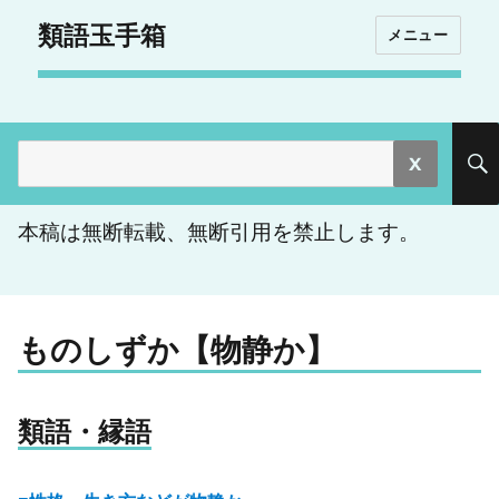
類語玉手箱
メニュー
検
索:
本稿は無断転載、無断引用を禁止します。
ものしずか【物静か】
類語・縁語