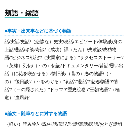
類語・縁語
事実・出来事などに基づく物語
話/実話/史話/（悲惨な）史実/秘話/エピソード/体験談/身の
上話/悲話/珍談/奇談/（成功）譚（たん）/失敗談/成功物
語/“ビジネス戦記”/（実業家による）“サクセスストーリー”/
（英雄）列伝/（～の）伝記/ドキュメンタリー/昔話/思い出
話（に花を咲かせる）/懐旧談/（昔の）恋の物語/（～
の）“後日談”/（～をめぐる）“哀話”/“悲話”/“悲恋物語”/“情
話”/（～の隠された）“ドラマ”/“歴史絵巻”/“王朝物語”/（極
道）“血風録”
論文・随筆などに対する物語
（軽い）読み物/小説/神話/伝説/説話/寓話/民話/おとぎ話/作