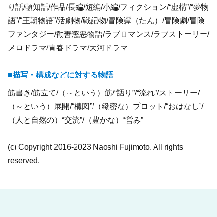
り話/頓知話/作品/長編/短編/小編/フィクション/“虚構”/“夢物
語”/“王朝物語”/活劇物/戦記物/冒険譚（たん）/冒険劇/冒険
ファンタジー/勧善懲悪物語/ラブロマンス/ラブストーリー/
メロドラマ/青春ドラマ/大河ドラマ
描写・構成などに対する物語
筋書き/筋立て/（～という）筋/“語り”/“流れ”/ストーリー/
（～という）展開/“構図”/（緻密な）プロット/“おはなし”/
（人と自然の）“交流”/（豊かな）“営み”
(c) Copyright 2016-2023 Naoshi Fujimoto. All rights
reserved.