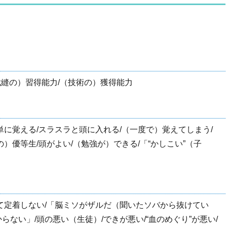
/（裁縫の）習得能力/（技術の）獲得能力
単に覚える/スラスラと頭に入れる/（一度で）覚えてしまう/
）優等生/頭がよい/（勉強が）できる/「“かしこい”（子
て定着しない/「脳ミソがザルだ（聞いたソバから抜けてい
ない」/頭の悪い（生徒）/できが悪い/“血のめぐり”が悪い/