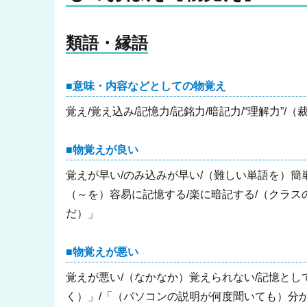
類語・縁語
意味・内容などとしての物覚え
覚え/覚え込み/記憶力/記銘力/暗記力/“理解力”
物覚えが良い
覚えが早い/のみ込みが早い/（難しい単語を）簡
（～を）容易に記憶する/楽に暗記する/（クラスの
だ）」
物覚えが悪い
覚えが悪い/（なかなか）覚えられない/記憶とし
く）」/「（パソコンの説明が何度聞いても）分から