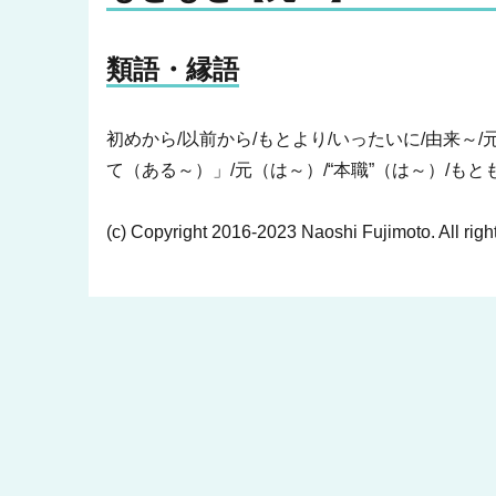
類語・縁語
初めから/以前から/もとより/いったいに/由来～
て（ある～）」/元（は～）/“本職”（は～）/も
(c) Copyright 2016-2023 Naoshi Fujimoto. All righ