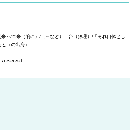
/元来～/本来（的に）/（～など）土台（無理）/「それ自体とし
ともと（の出身）
ts reserved.