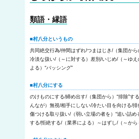
類語・縁語
村八分というもの
共同絶交行為/仲間はずれ/つまはじき/（集団からの
冷淡な扱い/（～に対する）差別/いじめ/（～ゆえの）
よる）“バッシング”
村八分にする
のけものにする/締め出す/（集団から）“排除”す
んなが）無視/相手にしない/冷たい目を向ける/
傷つける取り扱い/（弱い立場の者を）“追い詰める
する/拒絶する/（業界による）～はずし/（～か