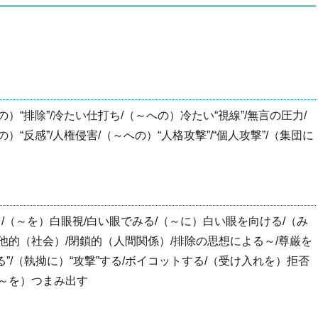
）“排除”/冷たい仕打ち/（～への）冷たい“視線”/無言の圧力/
“反感”/人権侵害/（～への）“人格攻撃”/“個人攻撃”/（集団に
る/（～を）白眼視/白い眼でみる/（～に）白い眼を向ける/（み
排他的（社会）/閉鎖的（人間関係）/排除の思想による～/尊厳を
”/（執拗に）“攻撃”する/ボイコットする/（受け入れを）拒否
ら～を）つまみ出す