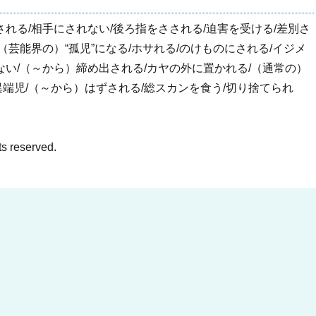
される/相手にされない/後ろ指をさされる/迫害を受ける/差別さ
（芸能界の）“孤児”になる/ホサれる/のけものにされる/イジメ
ない/（～から）締め出される/カヤの外に置かれる/（通常の）
端児/（～から）はずされる/総スカンを食う/切り捨てられ
ts reserved.