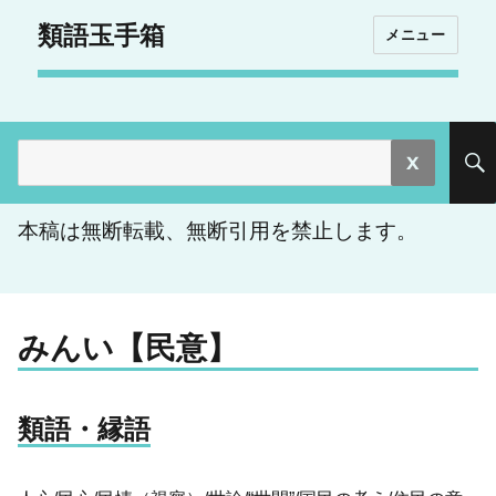
類語玉手箱
メニュー
検
索:
本稿は無断転載、無断引用を禁止します。
みんい【民意】
類語・縁語