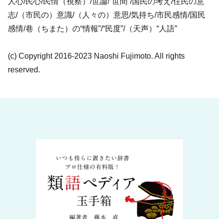
人心/民心/民情（視察）/世論/“世間”/国民の考え/住民の意
志/（市民の）意識/（人々の）意思/気持ち/市民感情/国民
感情/巷（ちまた）の“情報”/“民度”/（天声）“人語”
(c) Copyright 2016-2023 Naoshi Fujimoto. All rights
reserved.