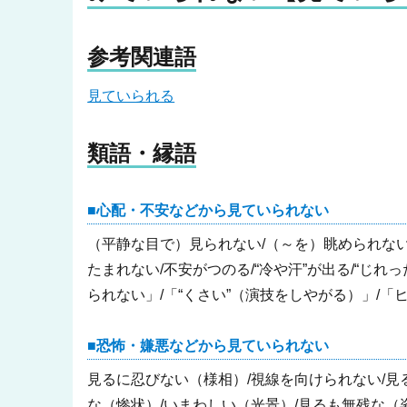
参考関連語
見ていられる
類語・縁語
心配・不安などから見ていられない
（平静な目で）見られない/（～を）眺められない
たまれない/不安がつのる/“冷や汗”が出る/“じれ
られない」/「“くさい”（演技をしやがる）」/「
恐怖・嫌悪などから見ていられない
見るに忍びない（様相）/視線を向けられない/見
な（惨状）/いまわしい（光景）/見るも無残な（姿