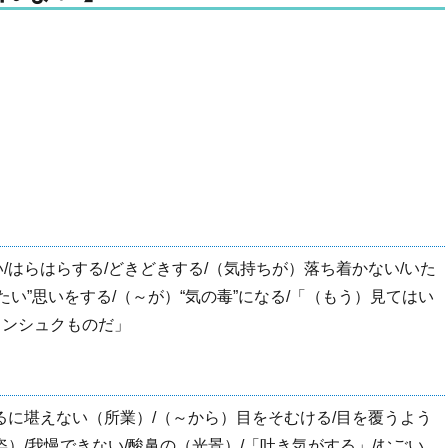
/はらはらする/どきどきする/（気持ちが）落ち着かない/いた
ったい”思いをする/（～が）“気の毒”になる/「（もう）見てはい
ヒンシュクものだ」
るに堪えない（所業）/（～から）目をそむける/目を覆うよう
）/我慢できない/酸鼻の（光景）/「吐き気がする」/むごい