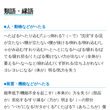
類語・縁語
人・動物などがへたる
へたばる/へたり込む/“ぶっ倒れる”/（～で）“沈没”する/足
が立たない/腰が立たない/腰が抜ける/倒れる/倒れ込む/し
ゃがみ込む/すわり込む/へとへとになる/へばる/疲れる/ば
てる/疲れ切る/くたばる/動けない/力が出ない/（全身が）
萎える/へなへなと/崩れ込む/くず折れる/立ち上がれない/
ヨレヨレになる/（体が）弱る/気力を失う
装置・機能などがへたる
能率低下/機能不全を起こす/（本来の）力を失う/（部品
が）劣化する/すり減る/（力が）弱まる/（～の部分
が）“バカ”になる/ガタがくる/“くたばる”/（あちこちが）傷