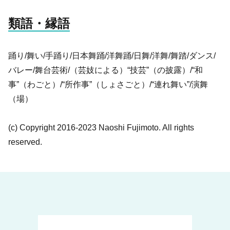
類語・縁語
踊り/舞い/手踊り/日本舞踊/洋舞踊/日舞/洋舞/舞踏/ダンス/
バレー/舞台芸術/（芸妓による）“技芸”（の披露）/“和
事”（わごと）/“所作事”（しょさごと）/“連れ舞い”/演舞
（場）
(c) Copyright 2016-2023 Naoshi Fujimoto. All rights
reserved.