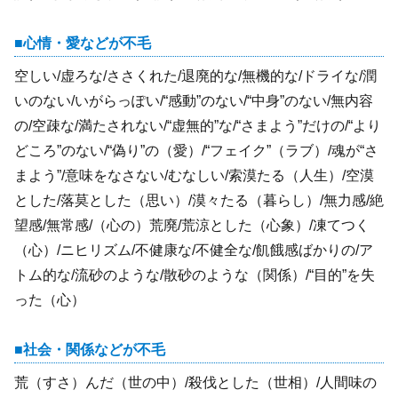
心情・愛などが不毛
空しい/虚ろな/ささくれた/退廃的な/無機的な/ドライな/潤
いのない/いがらっぽい/“感動”のない/“中身”のない/無内容
の/空疎な/満たされない/“虚無的”な/“さまよう”だけの/“より
どころ”のない/“偽り”の（愛）/“フェイク”（ラブ）/魂が“さ
まよう”/意味をなさない/むなしい/索漠たる（人生）/空漠
とした/落莫とした（思い）/漠々たる（暮らし）/無力感/絶
望感/無常感/（心の）荒廃/荒涼とした（心象）/凍てつく
（心）/ニヒリズム/不健康な/不健全な/飢餓感ばかりの/ア
トム的な/流砂のような/散砂のような（関係）/“目的”を失
った（心）
社会・関係などが不毛
荒（すさ）んだ（世の中）/殺伐とした（世相）/人間味の