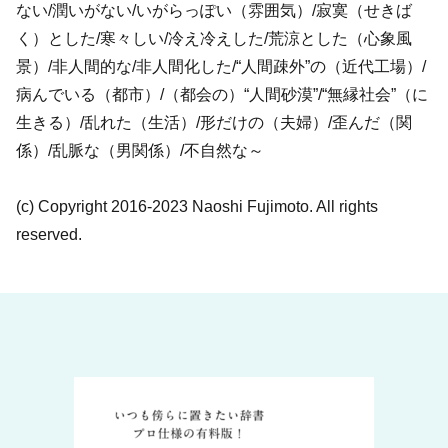
ない/潤いがない/いがらっぽい（雰囲気）/寂寞（せきば
く）とした/寒々しい/冷え冷えした/荒涼とした（心象風
景）/非人間的な/非人間化した/“人間疎外”の（近代工場）/
病んでいる（都市）/（都会の）“人間砂漠”/“無縁社会”（に
生きる）/乱れた（生活）/形だけの（夫婦）/歪んだ（関
係）/乱脈な（男関係）/不自然な～
(c) Copyright 2016-2023 Naoshi Fujimoto. All rights
reserved.