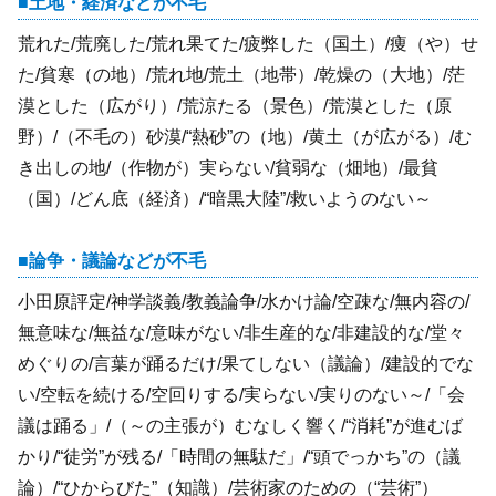
土地・経済などが不毛
荒れた/荒廃した/荒れ果てた/疲弊した（国土）/痩（や）せ
た/貧寒（の地）/荒れ地/荒土（地帯）/乾燥の（大地）/茫
漠とした（広がり）/荒涼たる（景色）/荒漠とした（原
野）/（不毛の）砂漠/“熱砂”の（地）/黄土（が広がる）/む
き出しの地/（作物が）実らない/貧弱な（畑地）/最貧
（国）/どん底（経済）/“暗黒大陸”/救いようのない～
論争・議論などが不毛
小田原評定/神学談義/教義論争/水かけ論/空疎な/無内容の/
無意味な/無益な/意味がない/非生産的な/非建設的な/堂々
めぐりの/言葉が踊るだけ/果てしない（議論）/建設的でな
い/空転を続ける/空回りする/実らない/実りのない～/「会
議は踊る」/（～の主張が）むなしく響く/“消耗”が進むば
かり/“徒労”が残る/「時間の無駄だ」/“頭でっかち”の（議
論）/“ひからびた”（知識）/芸術家のための（“芸術”）