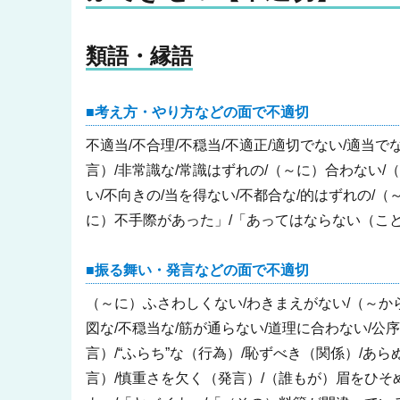
類語・縁語
考え方・やり方などの面で不適切
不適当/不合理/不穏当/不適正/適切でない/適当でな
言）/非常識な/常識はずれの/（～に）合わない/
い/不向きの/当を得ない/不都合な/的はずれの/
に）不手際があった」/「あってはならない（こと
振る舞い・発言などの面で不適切
（～に）ふさわしくない/わきまえがない/（～か
図な/不穏当な/筋が通らない/道理に合わない/公
言）/“ふらち”な（行為）/恥ずべき（関係）/あら
言）/慎重さを欠く（発言）/（誰もが）眉をひそ