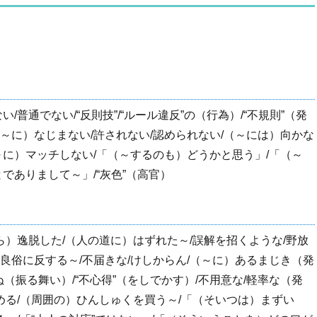
い/普通でない/“反則技”/“ルール違反”の（行為）/“不規則”（発
（～に）なじまない/許されない/認められない/（～には）向かな
（～に）マッチしない/「（～するのも）どうかと思う」/「（～
でありまして～」/“灰色”（高官）
ら）逸脱した/（人の道に）はずれた～/誤解を招くような/野放
序良俗に反する～/不届きな/けしからん/（～に）あるまじき（発
ぬ（振る舞い）/“不心得”（をしでかす）/不用意な/軽率な（発
める/（周囲の）ひんしゅくを買う～/「（そいつは）まずい