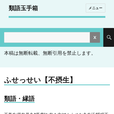
類語玉手箱
メニュー
検
索:
本稿は無断転載、無断引用を禁止します。
ふせっせい【不摂生】
類語・縁語