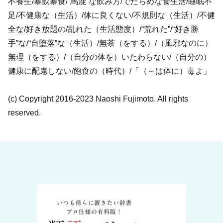
不養生/暴飲暴食/“馬鹿”な飲み方/でたらめな食生活/睡眠不
足/不健康な（生活）/体に良くない/不規則な（生活）/不健
全な/好き放題の/乱れた（生活態度）/“荒れた”/“好き勝
手”な/“自堕落”な（生活）/無茶（をする）/（風邪なのに）
無理（をする）/（自分の体を）いたわらない/（自分の）
健康に配慮しない/飽食の（時代）/「（～は体に）毒よ」
(c) Copyright 2016-2023 Naoshi Fujimoto. All rights
reserved.