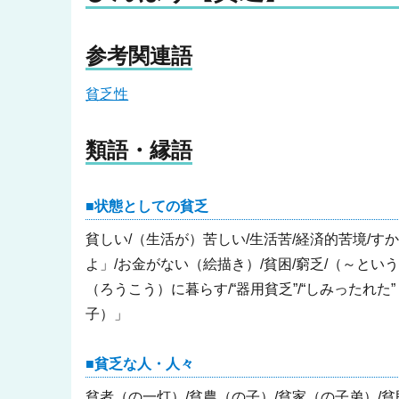
参考関連語
貧乏性
類語・縁語
状態としての貧乏
貧しい/（生活が）苦しい/生活苦/経済的苦境/す
よ」/お金がない（絵描き）/貧困/窮乏/（～という
（ろうこう）に暮らす/“器用貧乏”/“しみったれ
子）」
貧乏な人・人々
貧者（の一灯）/貧農（の子）/貧家（の子弟）/貧民