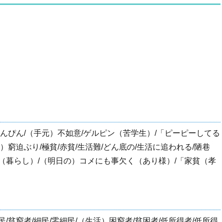
かんぴん/（手元）不如意/ゲルピン（苦学生）/「ピーピーしてる
）窮迫ぶり/極貧/赤貧/生活難/どん底の/生活に追われる/陋巷
た”（暮らし）/（明日の）コメにも事欠く（あり様）/「家貧（孝
/貧窮者/細民/零細民/（生活）困窮者/貧困者/低所得者/低所得