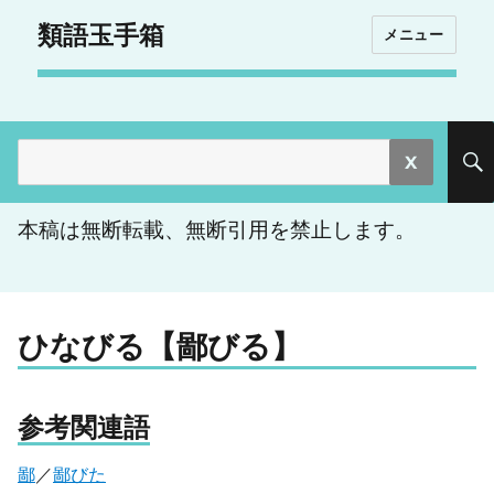
類語玉手箱
メニュー
検
索:
本稿は無断転載、無断引用を禁止します。
ひなびる【鄙びる】
参考関連語
鄙
／
鄙びた