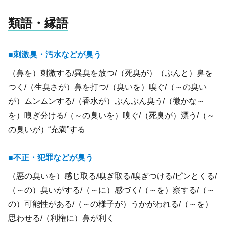
類語・縁語
刺激臭・汚水などが臭う
（鼻を）刺激する/異臭を放つ/（死臭が）（ぷんと）鼻を
つく/（生臭さが）鼻を打つ/（臭いを）嗅ぐ/（～の臭い
が）ムンムンする/（香水が）ぷんぷん臭う/（微かな～
を）嗅ぎ分ける/（～の臭いを）嗅ぐ/（死臭が）漂う/（～
の臭いが）“充満”する
不正・犯罪などが臭う
（悪の臭いを）感じ取る/嗅ぎ取る/嗅ぎつける/ピンとくる/
（～の）臭いがする/（～に）感づく/（～を）察する/（～
の）可能性がある/（～の様子が）うかがわれる/（～を）
思わせる/（利権に）鼻が利く