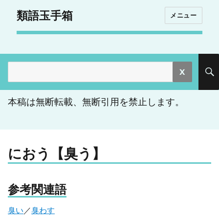
類語玉手箱
メニュー
検
索:
本稿は無断転載、無断引用を禁止します。
におう【臭う】
参考関連語
臭い
／
臭わす