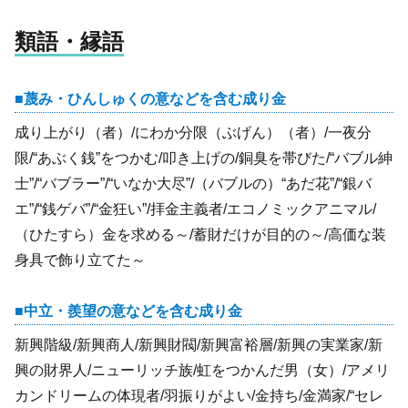
類語・縁語
蔑み・ひんしゅくの意などを含む成り金
成り上がり（者）/にわか分限（ぶげん）（者）/一夜分
限/“あぶく銭”をつかむ/叩き上げの/銅臭を帯びた/“バブル紳
士”/“バブラー”/“いなか大尽”/（バブルの）“あだ花”/“銀バ
エ”/“銭ゲバ”/“金狂い”/拝金主義者/エコノミックアニマル/
（ひたすら）金を求める～/蓄財だけが目的の～/高価な装
身具で飾り立てた～
中立・羨望の意などを含む成り金
新興階級/新興商人/新興財閥/新興富裕層/新興の実業家/新
興の財界人/ニューリッチ族/虹をつかんだ男（女）/アメリ
カンドリームの体現者/羽振りがよい/金持ち/金満家/“セレ