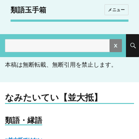
類語玉手箱
メニュー
検
索:
本稿は無断転載、無断引用を禁止します。
なみたいてい【並大抵】
類語・縁語