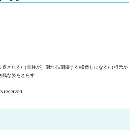
り返される/（電柱が）倒れる/倒壊する/横倒しになる/（根元か
無残な姿をさらす
ts reserved.