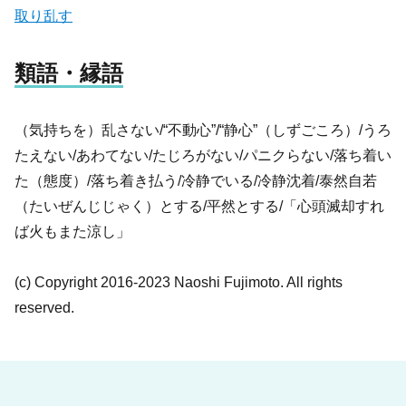
取り乱す
類語・縁語
（気持ちを）乱さない/“不動心”/“静心”（しずごころ）/うろ
たえない/あわてない/たじろがない/パニクらない/落ち着い
た（態度）/落ち着き払う/冷静でいる/冷静沈着/泰然自若
（たいぜんじじゃく）とする/平然とする/「心頭滅却すれ
ば火もまた涼し」
(c) Copyright 2016-2023 Naoshi Fujimoto. All rights
reserved.