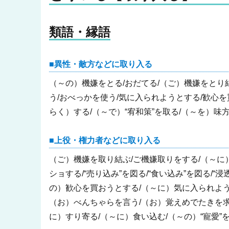
類語・縁語
異性・敵方などに取り入る
（～の）機嫌をとる/おだてる/（ご）機嫌をとり結
う/おべっかを使う/気に入られようとする/歓心を買
らく）する/（～で）“宥和策”を取る/（～を）味
上役・権力者などに取り入る
（ご）機嫌を取り結ぶ/ご機嫌取りをする/（～に）
ショする/“売り込み”を図る/“食い込み”を図る/
の）歓心を買おうとする/（～に）気に入られよう
（お）べんちゃらを言う/（お）覚えめでたきを求
に）すり寄る/（～に）食い込む/（～の）“寵愛”を