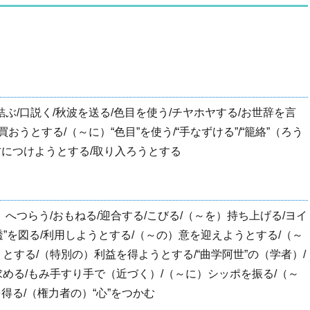
ぶ/口説く/秋波を送る/色目を使う/チヤホヤする/お世辞を言
おうとする/（～に）“色目”を使う/“手なずける”/“籠絡”（ろう
方につけようとする/取り入ろうとする
へつらう/おもねる/迎合する/こびる/（～を）持ち上げる/ヨイ
“浸透”を図る/利用しようとする/（～の）意を迎えようとする/（～
とする/（特別の）利益を得ようとする/“曲学阿世”の（学者）/
める/もみ手すり手で（近づく）/（～に）シッポを振る/（～
得る/（権力者の）“心”をつかむ