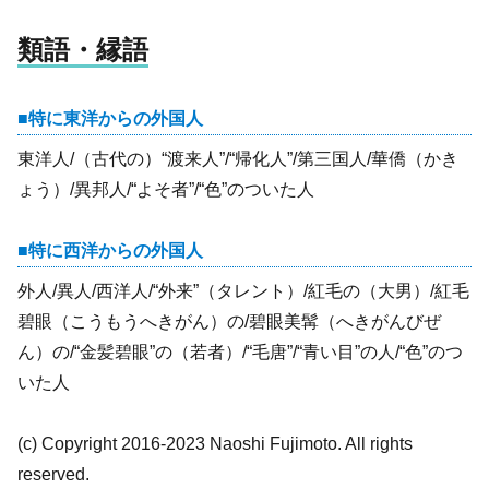
類語・縁語
特に東洋からの外国人
東洋人/（古代の）“渡来人”/“帰化人”/第三国人/華僑（かき
ょう）/異邦人/“よそ者”/“色”のついた人
特に西洋からの外国人
外人/異人/西洋人/“外来”（タレント）/紅毛の（大男）/紅毛
碧眼（こうもうへきがん）の/碧眼美髯（へきがんびぜ
ん）の/“金髪碧眼”の（若者）/“毛唐”/“青い目”の人/“色”のつ
いた人
(c) Copyright 2016-2023 Naoshi Fujimoto. All rights
reserved.