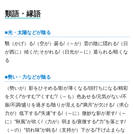
類語・縁語
光・太陽などが陰る
翳（かげ）る/（空が）曇る/（～が）雲の陰に隠れる/（日
が西に）傾く/たそがれる/（日光が～に）遮られる/暗くな
る
勢い・力などが陰る
（勢いが）影をひそめる/影が薄くなる/頭打ちになる/精彩
を欠く/“かすむ”/“くすむ”/（～も）色あせる/元気がない/不
振/不調/盛りを過ぎる/陰りが見える/“満月”が欠ける/（求心
力が）低下する/“失速”する/（～に）微妙な影が差す/（～
に）“秋風”が吹く/（力が）弱まる/衰微する/“力”を落とす/
（～の）“切れ味”が鈍る/（支持が）下がる/下げ止まらな