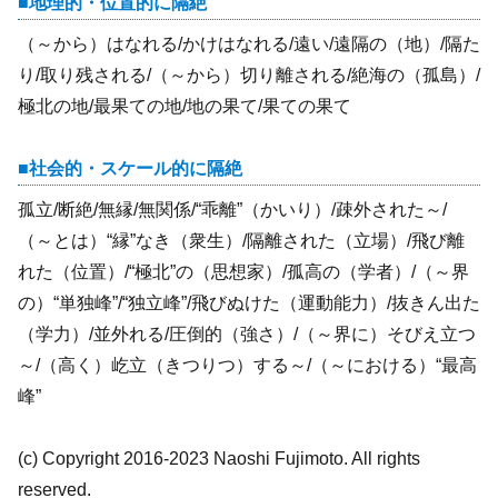
地理的・位置的に隔絶
（～から）はなれる/かけはなれる/遠い/遠隔の（地）/隔た
り/取り残される/（～から）切り離される/絶海の（孤島）/
極北の地/最果ての地/地の果て/果ての果て
社会的・スケール的に隔絶
孤立/断絶/無縁/無関係/“乖離”（かいり）/疎外された～/
（～とは）“縁”なき（衆生）/隔離された（立場）/飛び離
れた（位置）/“極北”の（思想家）/孤高の（学者）/（～界
の）“単独峰”/“独立峰”/飛びぬけた（運動能力）/抜きん出た
（学力）/並外れる/圧倒的（強さ）/（～界に）そびえ立つ
～/（高く）屹立（きつりつ）する～/（～における）“最高
峰”
(c) Copyright 2016-2023 Naoshi Fujimoto. All rights
reserved.