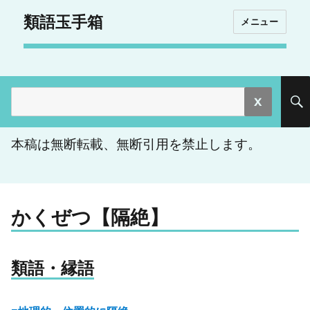
類語玉手箱
メニュー
検
索:
本稿は無断転載、無断引用を禁止します。
かくぜつ【隔絶】
類語・縁語