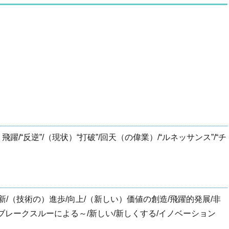
躍/“反逆”/（現状）“打破”/回天（の偉業）/“ルネッサンス”/“チ
新/（技術の）進歩/向上/（新しい）価値の創造/飛躍的発展/非
化”/ブレークスルーによる～/新しい/新しくする/イノベーション