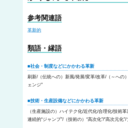
参考関連語
革新的
類語・縁語
社会・制度などにかかわる革新
刷新/（伝統への）新風/発展/変革/改革/（～への）飛
ェンジ”
技術・生産設備などにかかわる革新
（生産施設の）ハイテク化/近代化/合理化/技術革
連続的“ジャンプ”/（技術の）“高次化”/“高次元