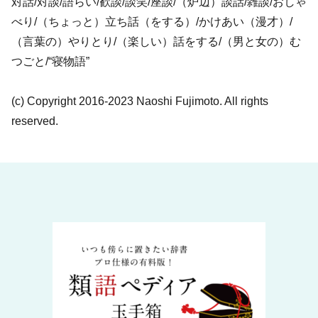
対話/対談/語らい/歓談/談笑/座談/（炉辺）談話/雑談/おしゃ
べり/（ちょっと）立ち話（をする）/かけあい（漫才）/
（言葉の）やりとり/（楽しい）話をする/（男と女の）む
つごと/“寝物語”
(c) Copyright 2016-2023 Naoshi Fujimoto. All rights
reserved.