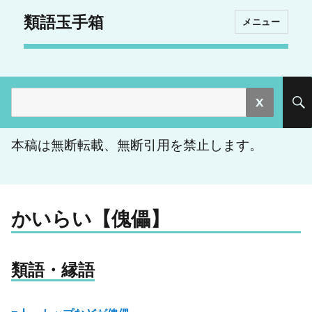
類語玉手箱
メニュー
検
索:
本稿は無断転載、無断引用を禁止します。
かいらい【傀儡】
類語・縁語