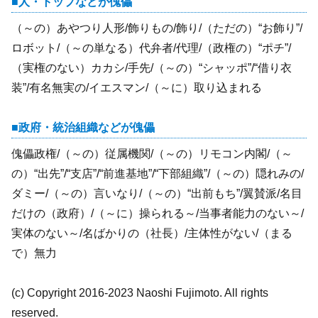
人・トップなどが傀儡
（～の）あやつり人形/飾りもの/飾り/（ただの）“お飾り”/
ロボット/（～の単なる）代弁者/代理/（政権の）“ポチ”/
（実権のない）カカシ/手先/（～の）“シャッポ”/“借り衣
装”/有名無実の/イエスマン/（～に）取り込まれる
政府・統治組織などが傀儡
傀儡政権/（～の）従属機関/（～の）リモコン内閣/（～
の）“出先”/“支店”/“前進基地”/“下部組織”/（～の）隠れみの/
ダミー/（～の）言いなり/（～の）“出前もち”/翼賛派/名目
だけの（政府）/（～に）操られる～/当事者能力のない～/
実体のない～/名ばかりの（社長）/主体性がない/（まる
で）無力
(c) Copyright 2016-2023 Naoshi Fujimoto. All rights
reserved.