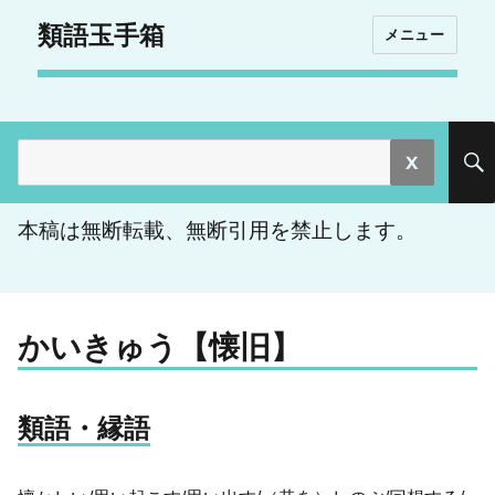
類語玉手箱
メニュー
検
索:
本稿は無断転載、無断引用を禁止します。
かいきゅう【懐旧】
類語・縁語