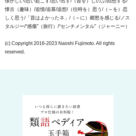
懐かしい/思い起こす/思い出す/（昔を）しのぶ/回想する/
懐古（趣味）/追憶/追慕/追想/（往時を）思う/（～を）恋
しく思う/「昔はよかったネ」/（～に）郷愁を感じる/ノス
タルジー/“感傷”（旅行）/“センチメンタル”（ジャーニー）
(c) Copyright 2016-2023 Naoshi Fujimoto. All rights
reserved.