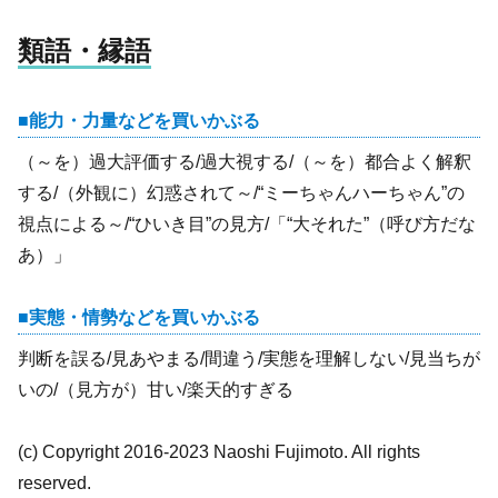
類語・縁語
能力・力量などを買いかぶる
（～を）過大評価する/過大視する/（～を）都合よく解釈
する/（外観に）幻惑されて～/“ミーちゃんハーちゃん”の
視点による～/“ひいき目”の見方/「“大それた”（呼び方だな
あ）」
実態・情勢などを買いかぶる
判断を誤る/見あやまる/間違う/実態を理解しない/見当ちが
いの/（見方が）甘い/楽天的すぎる
(c) Copyright 2016-2023 Naoshi Fujimoto. All rights
reserved.