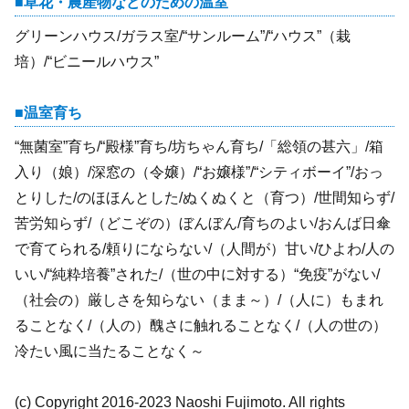
草花・農産物などのための温室
グリーンハウス/ガラス室/“サンルーム”/“ハウス”（栽
培）/“ビニールハウス”
温室育ち
“無菌室”育ち/“殿様”育ち/坊ちゃん育ち/「総領の甚六」/箱
入り（娘）/深窓の（令嬢）/“お嬢様”/“シティボーイ”/おっ
とりした/のほほんとした/ぬくぬくと（育つ）/世間知らず/
苦労知らず/（どこぞの）ぼんぼん/育ちのよい/おんば日傘
で育てられる/頼りにならない/（人間が）甘い/ひよわ/人の
いい/“純粋培養”された/（世の中に対する）“免疫”がない/
（社会の）厳しさを知らない（まま～）/（人に）もまれ
ることなく/（人の）醜さに触れることなく/（人の世の）
冷たい風に当たることなく～
(c) Copyright 2016-2023 Naoshi Fujimoto. All rights