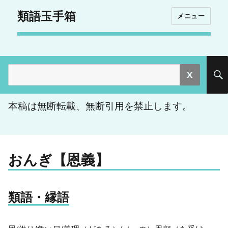
類語玉手箱
メニュー
検
索:
本稿は無断転載、無断引用を禁止します。
おんぎ【恩義】
類語・縁語