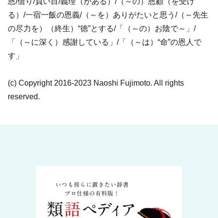
恩/借り/負い目/義理（がある）/（～の）恩顧（を受け
る）/一宿一飯の恩義/（～を）ありがたいと思う/（～先生
の尽力を）（終生）“徳”とする/「（～の）お陰で～」/
「（～に深く）感謝している」/「（～は）“命”の恩人で
す」
(c) Copyright 2016-2023 Naoshi Fujimoto. All rights
reserved.