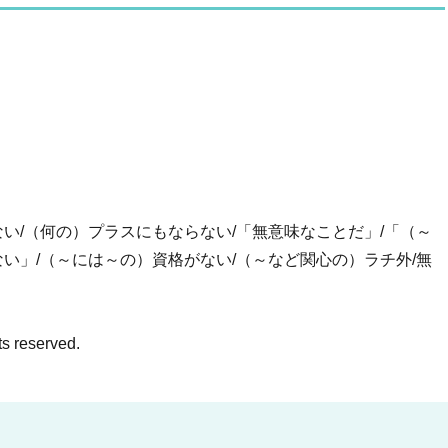
い/（何の）プラスにもならない/「無意味なことだ」/「（～
い」/（～には～の）資格がない/（～など関心の）ラチ外/無
ts reserved.