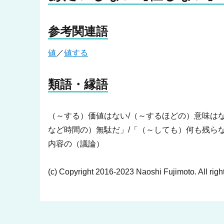
参考関連語
値
／
値する
類語・縁語
（～する）価値はない/（～するほどの）意味はな
など時間の）無駄だ」/「（～しても）何も残らな
内容の（議論）
(c) Copyright 2016-2023 Naoshi Fujimoto. All righ